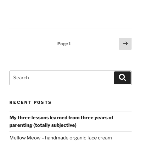
Posts
Next
Page
1
page
pagination
Search
Search
for:
RECENT POSTS
My three lessons learned from three years of
parenting (totally subjective)
Mellow Meow – handmade organic face cream