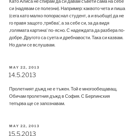
Като Алиса не спирам да си давам съвети сама на себе
си (надявам се полезни). Например: каквото чета и пиша
(сега като малко попораснал студент, а и въобще) да не
го правя защото ‚трябва‘, а за себе си, за да видя
‚голямата картина‘ по-ясно. С надеждата да разбера по-
добре. Другото са суета и дребнавости. Така си казвам.
Но дали се вслушвам.
POSTED
MAY 22, 2013
ON
14.5.2013
Пролетният дъжд не е тъжен. Той е многообещаващ.
Обичам пролетния дъжд в София. С Берлинския
тепърва ще се запознавам.
POSTED
MAY 22, 2013
ON
15.5.2013