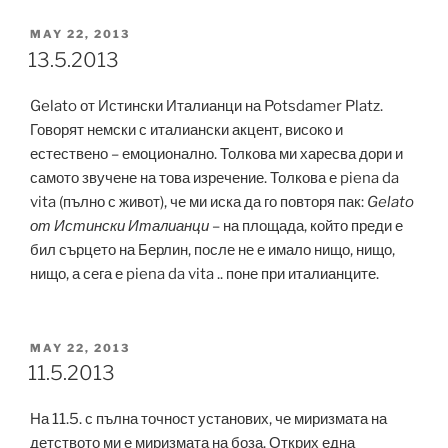
POSTED
MAY 22, 2013
ON
13.5.2013
Gelato от Истински Италианци на Potsdamer Platz.
Говорят немски с италиански акцент, високо и
естествено – емоционално. Толкова ми харесва дори и
самото звучене на това изречение. Толкова е piena da
vita (пълно с живот), че ми иска да го повторя пак:
Gelato
от Истински Италианци
– на площада, който преди е
бил сърцето на Берлин, после не е имало нищо, нищо,
нищо, а сега е piena da vita .. поне при италианците.
POSTED
MAY 22, 2013
ON
11.5.2013
На 11.5. с пълна точност установих, че миризмата на
детството ми е миризмата на боза. Открих една