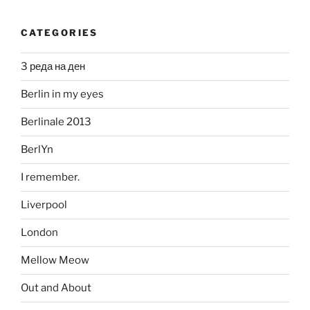
CATEGORIES
3 реда на ден
Berlin in my eyes
Berlinale 2013
BerlYn
I remember.
Liverpool
London
Mellow Meow
Out and About