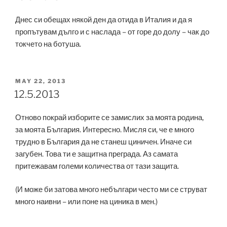
Днес си обещах някой ден да отида в Италия и да я
пропътувам дълго и с наслада – от горе до долу – чак до
токчето на ботуша.
POSTED
MAY 22, 2013
ON
12.5.2013
Отново покрай изборите се замислих за моята родина,
за моята България. Интересно. Мисля си, че е много
трудно в България да не станеш циничен. Иначе си
загубен. Това ти е защитна преграда. Аз самата
притежавам големи количества от тази защита.
(И може би затова много небългари често ми се струват
много наивни – или поне на циника в мен.)