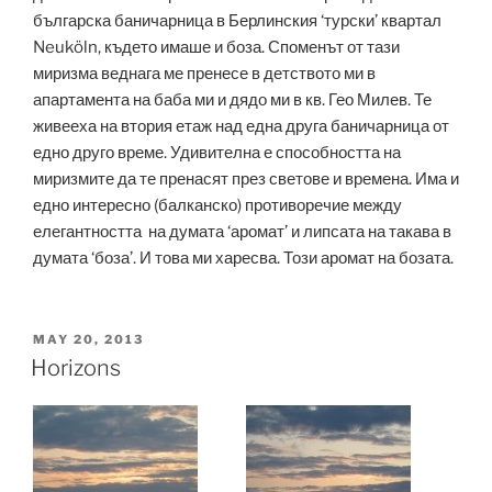
българска баничарница в Берлинския ‘турски’ квартал
Neuköln, където имаше и боза. Споменът от тази
миризма веднага ме пренесе в детството ми в
апартамента на баба ми и дядо ми в кв. Гео Милев. Те
живееха на втория етаж над една друга баничарница от
едно друго време. Удивителна е способността на
миризмите да те пренасят през светове и времена. Има и
едно интересно (балканско) противоречие между
елегантността на думата ‘аромат’ и липсата на такава в
думата ‘боза’. И това ми харесва. Този аромат на бозата.
POSTED
MAY 20, 2013
ON
Horizons