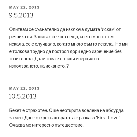
POSTED
MAY 22, 2013
ON
9.5.2013
Опитвам се съзнателно да изключа думата ‘искам’ от
речника си. Запитах се кога нещо, което много съм
искала, се е случвало, когато много съм го искала.. Но ми
е толкова трудно да построя дори едно изречение без
този глагол. Дали това е его или инерция на
използването, на искането..?
POSTED
MAY 22, 2013
ON
10.5.2013
Бекет е страхотен. Още неоткрита вселена на абсурда
за мен. Днес открехнах вратата с разказа ‘First Love’.
Очаква ме интересно пътешествие.