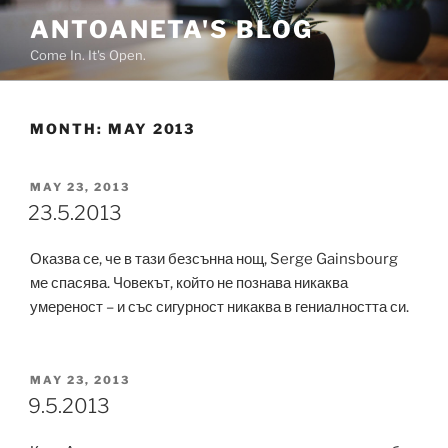
Skip
ANTOANETA'S BLOG
to
Come In. It's Open.
content
MONTH:
MAY 2013
POSTED
MAY 23, 2013
ON
23.5.2013
Оказва се, че в тази безсънна нощ, Serge Gainsbourg
ме спасява. Човекът, който не познава никаква
умереност – и със сигурност никаква в гениалността си.
POSTED
MAY 23, 2013
ON
9.5.2013