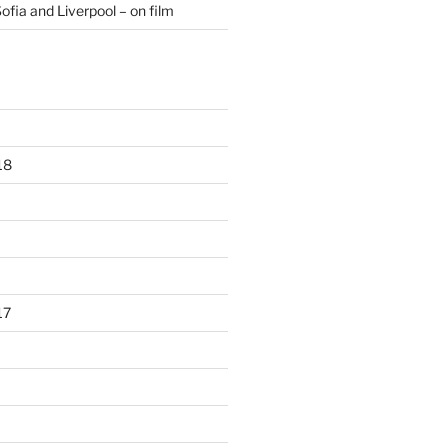
ofia and Liverpool – on film
18
17