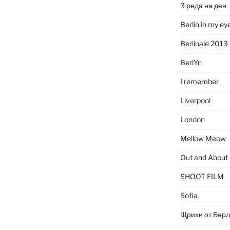
3 реда на ден
Berlin in my ey
Berlinale 2013
BerlYn
I remember.
Liverpool
London
Mellow Meow
Out and About
SHOOT FILM
Sofia
Щрихи от Берл