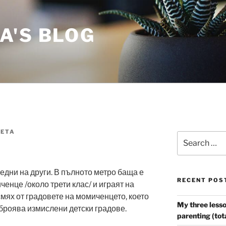
A'S BLOG
ETA
Search
for:
 едни на други. В пълното метро баща е
RECENT POS
енце /около трети клас/ и играят на
смях от градовете на момиченцето, което
My three lesso
зброява измислени детски градове.
parenting (tot