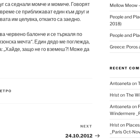
уг са седнали момче и момиче. Говорят
Mellow Meow –
 време се приближават един към друг и
People and Pla
вата им целувка, откакто са заедно.
2018)
ва червено балонче и се търкаля по
People and Pla
изонска мечта“. Един дядо ме поглежда,
Greece: Poros 
а: „Хайде, защо не го вземеш?! Може да
RECENT CO
Antoaneta
on
T
МЕТРО
Hrist
on
The Wi
Antoaneta
on
P
Windermere _P
Hrist
on
Places
NEXT
Next
_Paris Oct-Nov
Post
24.10.2012