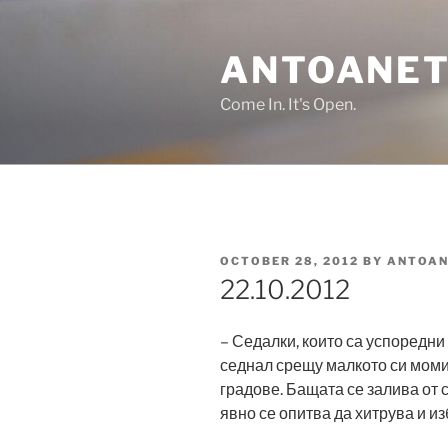
Skip
to
ANTOANET
content
Come In. It's Open.
POSTED
OCTOBER 28, 2012
BY
ANTOAN
ON
22.10.2012
– Седалки, които са успоредни
седнал срещу малкото си момич
градове. Бащата се залива от 
явно се опитва да хитрува и и