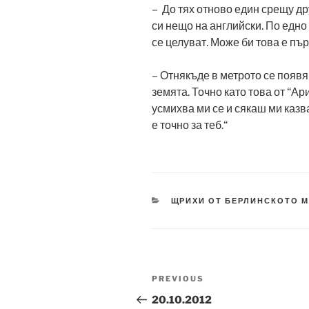
– До тях отново един срещу др
си нещо на английски. По едно
се целуват. Може би това е пър
– Отнякъде в метрото се появя
земята. Точно като това от “Ар
усмихва ми се и сякаш ми казв
е точно за теб.“
CATEGORIES
ЩРИХИ ОТ БЕРЛИНСКОТО 
Post
Previous
PREVIOUS
navigation
Post
20.10.2012